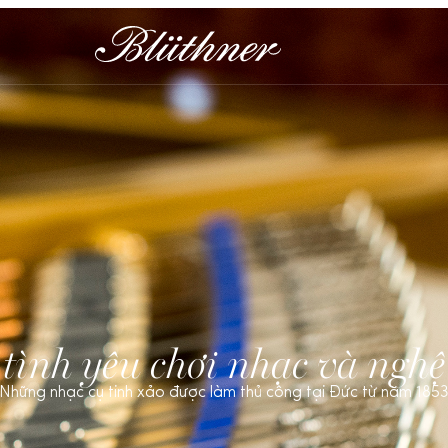
tình yêu chơi nhạc và nghệ
Những nhạc cụ tinh xảo được làm thủ công tại Đức từ năm 185