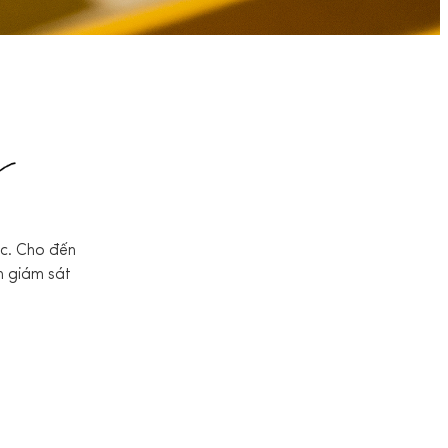
ức. Cho đến
ân giám sát