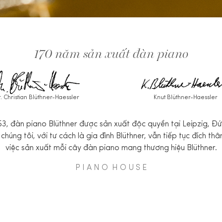
170 năm sản xuất đàn piano
. Christian Blüthner-Haessler
Knut Blüthner-Haessler
3, đàn piano Blüthner được sản xuất độc quyền tại Leipzig, Đ
chúng tôi, với tư cách là gia đình Blüthner, vẫn tiếp tục đích th
việc sản xuất mỗi cây đàn piano mang thương hiệu Blüthner.
P I A N O H O U S E