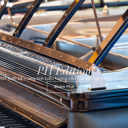
PH Edition
ột thiết kế mang tính biểu tượng vẫn còn tồn tại trong tương l
Khám Phá